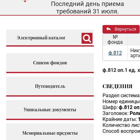
Последний день приема
требований 31 июля.
Вернуться
№
Электронный каталог
фонда
Ник
ф.812
арт
Список фондов
ф.812 оп.1 ед. 
СВЕДЕНИЯ
Путеводитель
Раздел система
Номер единицы 
Шифр:
ф.812 оп
Уникальные документы
Заголовок:
Рол
Крайние даты:
Количество лис
Способ воспрои
Мемориальные предметы