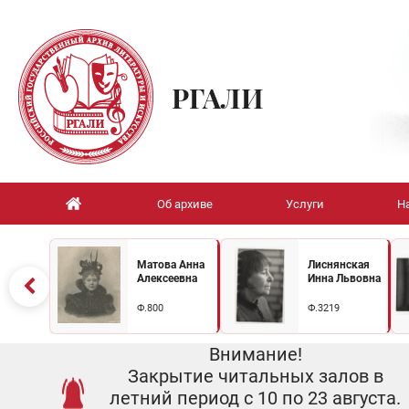
РГАЛИ
Об архиве
Услуги
Н
Матова Анна
Лиснянская
Алексеевна
Инна Львовна
Ф.800
Ф.3219
Внимание!
Закрытие читальных залов в
летний период с 10 по 23 августа.