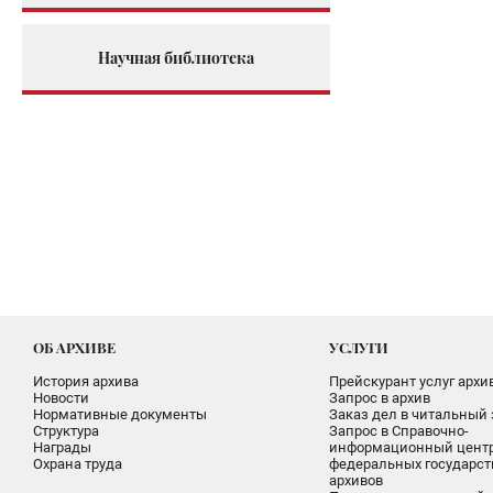
Научная библиотека
ОБ АРХИВЕ
УСЛУГИ
История архива
Прейскурант услуг архи
Новости
Запрос в архив
Нормативные документы
Заказ дел в читальный 
Структура
Запрос в Справочно-
Награды
информационный цент
Охрана труда
федеральных государс
архивов