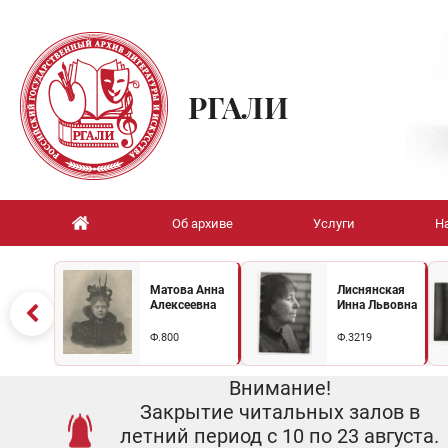
РГАЛИ
Об архиве
Услуги
Н
Матова Анна
Лиснянская
Алексеевна
Инна Львовна
Ф.800
Ф.3219
Внимание!
Закрытие читальных залов в
летний период с 10 по 23 августа.