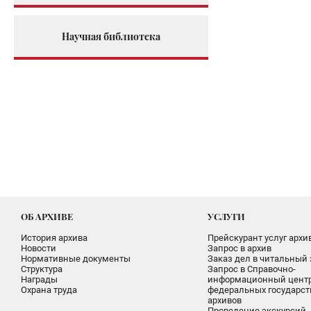
Научная библиотека
ОБ АРХИВЕ
УСЛУГИ
История архива
Прейскурант услуг архи
Новости
Запрос в архив
Нормативные документы
Заказ дел в читальный 
Структура
Запрос в Справочно-
Награды
информационный цент
Охрана труда
федеральных государс
архивов
Проведение экскурсий