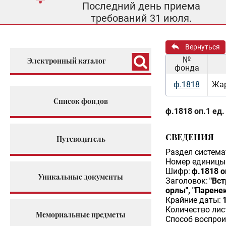
Последний день приема
требований 31 июля.
Вернуться
№
Электронный каталог
фонда
ф.1818
Жар
Список фондов
ф.1818 оп.1 ед.
СВЕДЕНИЯ
Путеводитель
Раздел система
Номер единицы 
Шифр:
ф.1818 о
Уникальные документы
Заголовок:
"Вст
орлы", "Паренек
Крайние даты:
Количество лис
Мемориальные предметы
Способ воспрои