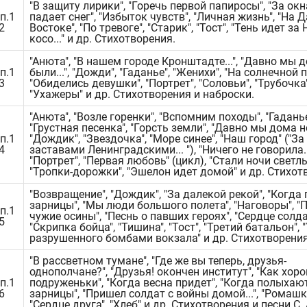
"В защиту лирики", "Горечь первой папиросы", "За ок
п.1
падает снег", "Избыток чувств", "Личная жизнь", "На 
2
Востоке", "По тревоге", "Старик", "Тост", "Тень идет за
косо..." и др. Стихотворения.
"Анюта", "В нашем городе Кронштадте...", "Давно мы 
п.1
были...", "Дожди", "Гаданье", "Женихи", "На солнечной 
3
"Обиделись девушки", "Портрет", "Соловьи", "Трубочка"
"Ухажеры" и др. Стихотворения и наброски.
"Анюта", "Возле горенки", "Вспомним походы", "Гаданье
"Грустная песенка", "Горсть земли", "Давно мы дома не
п.1
"Дождик", "Звездочка", "Море синее", "Наш город" ("За
4
заставами Ленинградскими... "), "Ничего не говорила...
"Портрет", "Первая любовь" (цикл), "Стали ночи светл
"Тропки-дорожки", "Эшелон идет домой" и др. Стихот
"Возвращение", "Дождик", "За далекой рекой", "Когд
зарницы", "Мы люди большого полета", "Наговоры", 
п.1
чужие осины", "Песнь о павших героях", "Сердце солда
5
"Скрипка бойца", "Тишина", "Тост", "Третий батальон", 
разрушенного бомбами вокзала" и др. Стихотворения
"В рассветном тумане", "Где же вы теперь, друзья-
однополчане?", "Друзья! окончен институт", "Как хоро
п.1
подруженьки", "Когда весна придет", "Когда полыхаю
6
зарницы", "Пришел солдат с войны домой...", "Ромашк
"Сердце друга", "Хлеб" и др. Стихотворения и песни С. 