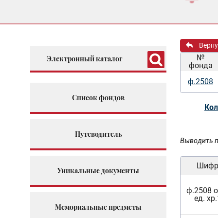
Верну
№
Электронный каталог
фонда
ф.2508
Список фондов
Кол
Путеводитель
Выводить п
Шиф
Уникальные документы
ф.2508 о
ед. хр.
Мемориальные предметы