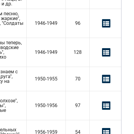
 и др.
м песню,
 жаркие",
, "Солдаты
1946-1949
96
вы теперь,
аводские
",
1946-1949
128
ихо
 знаем с
руга",
1950-1955
70
жу на
олхозе",
ы",
1950-1956
97
ные
дельных
1956-1959
54