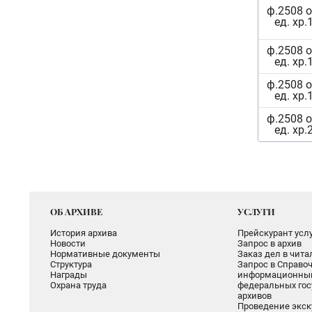
ф.2508 о
ед. хр.
ф.2508 о
ед. хр.
ф.2508 о
ед. хр.
ф.2508 о
ед. хр.
ОБ АРХИВЕ
УСЛУГИ
История архива
Прейскурант услу
Новости
Запрос в архив
Нормативные документы
Заказ дел в чит
Структура
Запрос в Справоч
Награды
информационный
Охрана труда
федеральных гос
архивов
Проведение экск