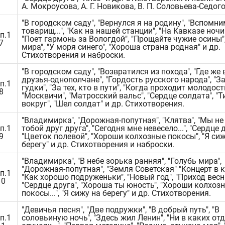
А. Мокроусова, А. Г. Новикова, В. П. Соловьева-Седого
"В городском саду", "Вернулся я на родину", "Вспомни
товарищ...", "Как на нашей станции", "На Кавказе ночи
п.1
"Поет гармонь за Вологдой", "Прощайте чужие осины"
7
мира", "У моря синего", "Хороша страна родная" и др.
Стихотворения и наброски.
"В городском саду", "Возвратился из похода", "Где же 
друзья-однополчане", "Гордость русского народа", "З
п.1
гудки", "За тех, кто в пути", "Когда проходит молодость
8
"Москвичи", "Матросский вальс", "Сердце солдата", "Т
вокруг", "Шел солдат" и др. Стихотворения.
"Владимирка", "Дорожная-попутная", "Клятва", "Мы не
п.1
тобой друг друга", "Сегодня мне невесело...", "Сердце д
9
"Цветок полевой", "Хороши колхозные покосы", "Я си
берегу" и др. Стихотворения и наброски.
"Владимирка", "В небе зорька ранняя", "Голубь мира",
"Дорожная-попутная", "Земля Советская" "Концерт в к
п.1
"Как хорошо подруженьки", "Новый год", "Приход весн
10
"Сердце друга", "Хороша ты юность", "Хороши колхоз
покосы...", "Я сижу на берегу" и др. Стихотворения.
"Девичья песня", "Две подружки", "В добрый путь", "В
п.1
соловьиную ночь", "Здесь жил Ленин", "Ни в каких от