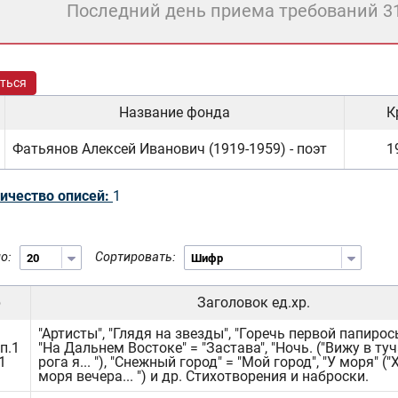
Последний день приема требований 3
ться
Название фонда
К
Фатьянов Алексей Иванович (1919-1959) - поэт
1
ичество описей:
1
о:
Сортировать:
р
Заголовок ед.хр.
"Артисты", "Глядя на звезды", "Горечь первой папиросы
п.1
"На Дальнем Востоке" = "Застава", "Ночь. ("Вижу в ту
1
рога я... "), "Снежный город" = "Мой город", "У моря" (
моря вечера... ") и др. Стихотворения и наброски.