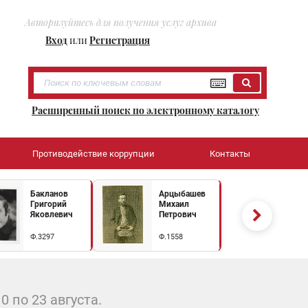
Авторизуйтесь для получения услуг архива
Вход
или
Регистрация
Расширенный поиск по электронному каталогу
Противодействие коррупции
Контакты
Бакланов
Арцыбашев
Григорий
Михаил
Яковлевич
Петрович
Ф.3297
Ф.1558
 по 23 августа.