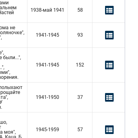
нами
Дальнем
1938-май 1941
58
 Настей
дома не
поляночке",
1941-1945
93
,
",
 были...",
1941-1945
152
",
ыми",
ворения.
а полыхают
"Прощайте
та",
1941-1950
37
"У
.
шо,
т
1945-1959
57
а моя",
А. Каца, Б.