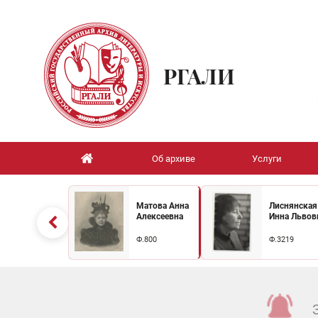
РГАЛИ
Об архиве
Услуги
Матова Анна
Лиснянская
Алексеевна
Инна Львов
Ф.800
Ф.3219