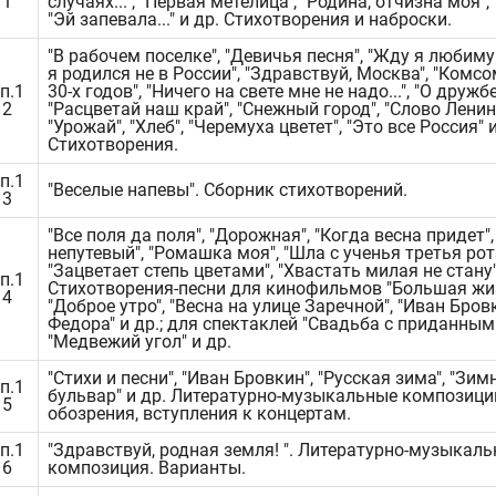
11
случаях...", "Первая метелица", "Родина, отчизна моя",
"Эй запевала..." и др. Стихотворения и наброски.
"В рабочем поселке", "Девичья песня", "Жду я любимую
я родился не в России", "Здравствуй, Москва", "Ком
п.1
30-х годов", "Ничего на свете мне не надо...", "О дружб
12
"Расцветай наш край", "Снежный город", "Слово Ленин
"Урожай", "Хлеб", "Черемуха цветет", "Это все Россия" и
Стихотворения.
п.1
"Веселые напевы". Сборник стихотворений.
13
"Все поля да поля", "Дорожная", "Когда весна придет"
непутевый", "Ромашка моя", "Шла с ученья третья рота
"Зацветает степь цветами", "Хвастать милая не стану"
п.1
Стихотворения-песни для кинофильмов "Большая жиз
14
"Доброе утро", "Весна на улице Заречной", "Иван Бров
Федора" и др.; для спектаклей "Свадьба с приданным"
"Медвежий угол" и др.
"Стихи и песни", "Иван Бровкин", "Русская зима", "Зим
п.1
бульвар" и др. Литературно-музыкальные композици
15
обозрения, вступления к концертам.
п.1
"Здравствуй, родная земля! ". Литературно-музыкаль
16
композиция. Варианты.