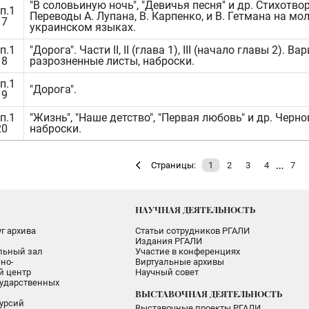
"В соловьиную ночь", "Девичья песня" и др. Стихотво
п.1
Переводы А. Лупана, В. Карпенко, и В. Гетмана на м
17
украинском языках.
п.1
"Дорога". Части II, II (глава 1), III (начало главы 2). Ва
18
разрозненные листы, наброски.
п.1
"Дорога".
19
п.1
"Жизнь", "Наше детство", "Первая любовь" и др. Черн
20
наброски.
…
Страницы:
1
2
3
4
7
НАУЧНАЯ ДЕЯТЕЛЬНОСТЬ
г архива
Статьи сотрудников РГАЛИ
Издания РГАЛИ
альный зал
Участие в конференциях
но-
Виртуальные архивы
 центр
Научный совет
ударственных
ВЫСТАВОЧНАЯ ДЕЯТЕЛЬНОСТЬ
урсий
Выставочные проекты РГАЛИ