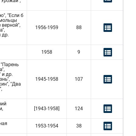
 "Урожай",
", "Если б
сомольцы
е верной",
1956-1959
88
а",
 др.
1958
9
, "Парень
",
 и др.
нь",
1945-1958
107
кин", "Два
,
ний
и,
[1943-1958]
124
ная
1953-1954
38