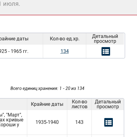
1 июля.
Детальный
райние даты
Кол-во ед.хр.
просмотр
925 - 1965 гг.
134
Всего единиц хранения: 1 - 20 из 134
Кол-во
Детальный
Крайние даты
листов
просмотр
", "Март",
чах кривые
1935-1940
143
"Хороши у