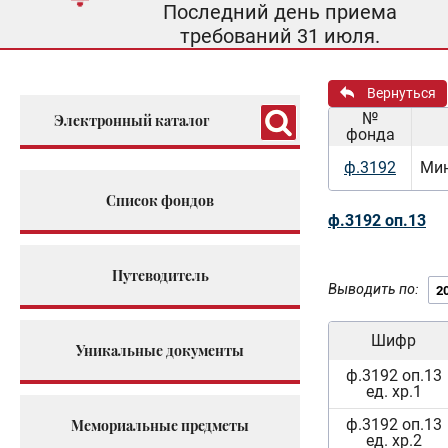
Последний день приема
требований 31 июля.
Вернуться
№
Электронный каталог
фонда
ф.3192
Мин
Список фондов
ф.3192 оп.13
Путеводитель
Выводить по:
Шифр
Уникальные документы
ф.3192 оп.13
ед. хр.1
ф.3192 оп.13
Мемориальные предметы
ед. хр.2