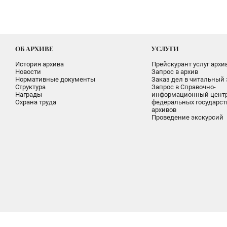
ОБ АРХИВЕ
УСЛУГИ
История архива
Прейскурант услуг архи
Новости
Запрос в архив
Нормативные документы
Заказ дел в читальный 
Структура
Запрос в Справочно-
Награды
информационный цент
Охрана труда
федеральных государс
архивов
Проведение экскурсий