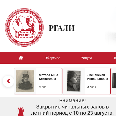
РГАЛИ
Об архиве
Услуги
Н
Матова Анна
Лиснянская
Алексеевна
Инна Львовна
Ф.800
Ф.3219
Внимание!
Закрытие читальных залов в
летний период с 10 по 23 августа.