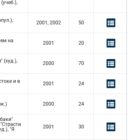
(учеб.),
пул.),
2001, 2002
50
ием на
2001
20
 (худ.),
2000
70
стоке и в
2001
24
ок.)
2000
24
обаки"
, "Страсти
2001
30
д.), "Я