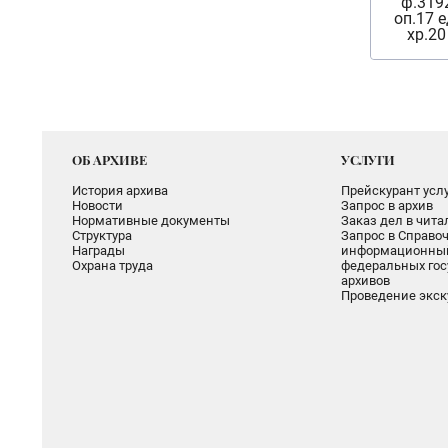
ф.319
оп.17 е
хр.20
ОБ АРХИВЕ
УСЛУГИ
История архива
Прейскурант услу
Новости
Запрос в архив
Нормативные документы
Заказ дел в чит
Структура
Запрос в Справоч
Награды
информационный
Охрана труда
федеральных гос
архивов
Проведение экск