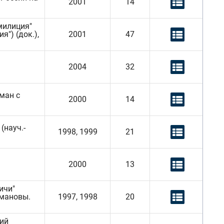
2001
14
 милиция"
я") (док.),
2001
47
2004
32
оман с
2000
14
(науч.-
1998, 1999
21
2000
13
ичи"
Романовы.
1997, 1998
20
кий