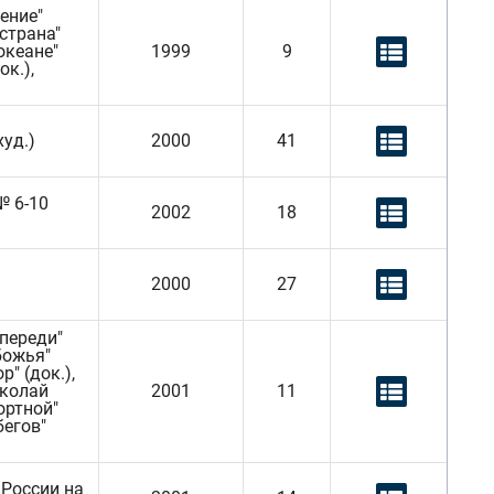
щение"
 страна"
 океане"
1999
9
ок.),
худ.)
2000
41
№ 6-10
2002
18
2000
27
впереди"
 божья"
" (док.),
иколай
2001
11
ортной"
бегов"
 России на