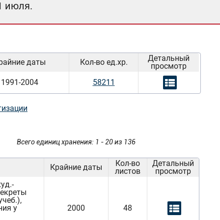
1 июля.
Детальный
райние даты
Кол-во ед.хр.
просмотр
1991-2004
58211
тизации
Всего единиц хранения: 1 - 20 из 136
Кол-во
Детальный
Крайние даты
листов
просмотр
уд.-
секреты
чеб.),
ния у
2000
48