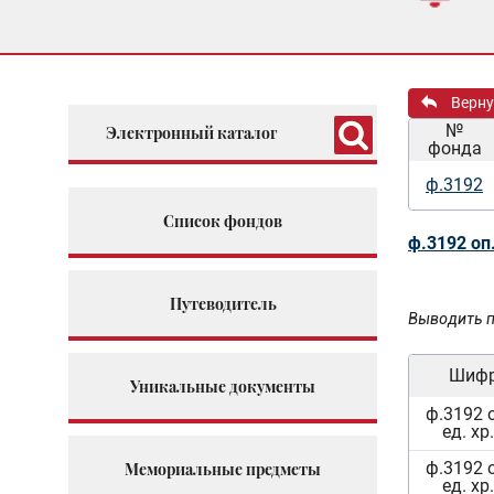
Верну
№
Электронный каталог
фонда
ф.3192
Список фондов
ф.3192 оп
Путеводитель
Выводить п
Шиф
Уникальные документы
ф.3192 
ед. хр
ф.3192 
Мемориальные предметы
ед. хр