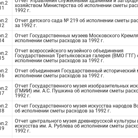
Отчет Управления служебными зданиями и загород
оп.2
хозяйством Министерства об исполнении сметы рас
11
1992 г.
оп.2
Отчет детского сада № 219 об исполнении сметы ра
12
за 1992 г.
оп.2
Отчет Государственных музеев Московского Кремля
14
исполнении сметы расходов за 1992 г.
Отчет всероссийского музейного объединения
оп.2
Государственная Третьяковская галерея (ВМО ГТГ) 
15
исполнении сметы расходов за 1992 г.
оп.2
Отчет объединения Государственный исторический 
16
исполнении сметы расходов за 1992 г.
Отчет Государственного музея изобразительных иск
оп.2
(ГМИИ) им. А.С. Пушкина об исполнении сметы расх
17
1992 г.
оп.2
Отчет Государственного музея искусства народов В
18
об исполнении сметы расходов за 1992 г.
Отчет центрального музея древнерусской культуры 
оп.2
искусства им. А. Рублева об исполнении сметы расх
19
1992 г.