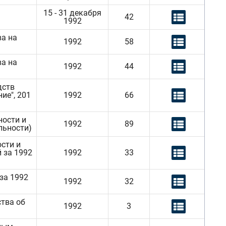
15 - 31 декабря
42
1992
а на
1992
58
а на
1992
44
дств
ие", 201
1992
66
ности и
1992
89
льности)
сти и
 за 1992
1992
33
за 1992
1992
32
тва об
1992
3