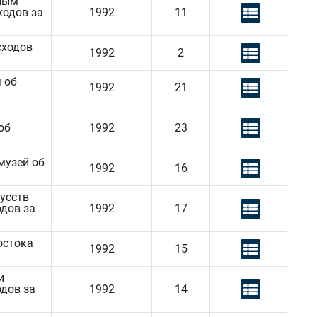
ным
ходов за
1992
11
сходов
1992
2
 об
1992
21
об
1992
23
музей об
1992
16
усств
одов за
1992
17
остока
1992
15
и
одов за
1992
14