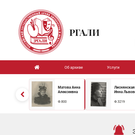
РГАЛИ
Об архиве
Услуги
Матова Анна
Лиснянская
Алексеевна
Инна Львов
Ф.800
Ф.3219