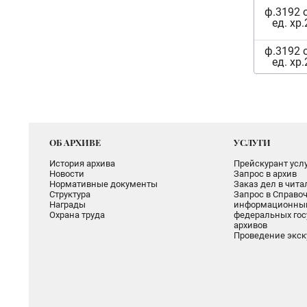
ф.3192 
ед. хр.
ф.3192 
ед. хр.
ОБ АРХИВЕ
УСЛУГИ
История архива
Прейскурант услу
Новости
Запрос в архив
Нормативные документы
Заказ дел в чит
Структура
Запрос в Справоч
Награды
информационный
Охрана труда
федеральных гос
архивов
Проведение экск