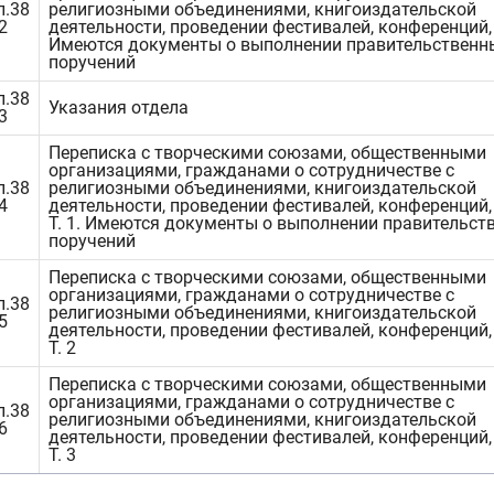
п.38
религиозными объединениями, книгоиздательской
2
деятельности, проведении фестивалей, конференций,
Имеются документы о выполнении правительственн
поручений
п.38
Указания отдела
3
Переписка с творческими союзами, общественными
организациями, гражданами о сотрудничестве с
п.38
религиозными объединениями, книгоиздательской
4
деятельности, проведении фестивалей, конференций,
Т. 1. Имеются документы о выполнении правительст
поручений
Переписка с творческими союзами, общественными
организациями, гражданами о сотрудничестве с
п.38
религиозными объединениями, книгоиздательской
5
деятельности, проведении фестивалей, конференций,
Т. 2
Переписка с творческими союзами, общественными
организациями, гражданами о сотрудничестве с
п.38
религиозными объединениями, книгоиздательской
6
деятельности, проведении фестивалей, конференций,
Т. 3