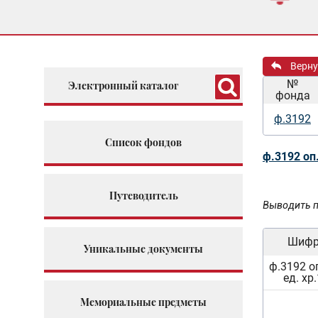
Верну
№
Электронный каталог
фонда
ф.3192
Список фондов
ф.3192 оп
Путеводитель
Выводить п
Шиф
Уникальные документы
ф.3192 о
ед. хр.
Мемориальные предметы