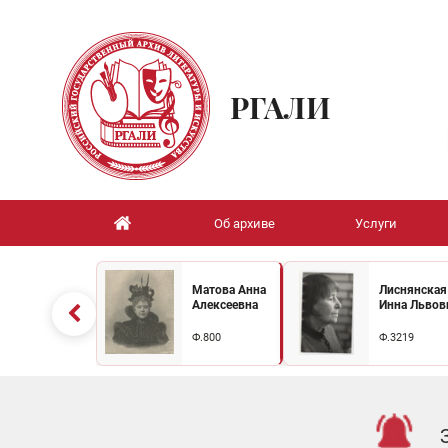
РГАЛИ
Об архиве
Услуги
Матова Анна
Лиснянская
Алексеевна
Инна Львов
Ф.800
Ф.3219