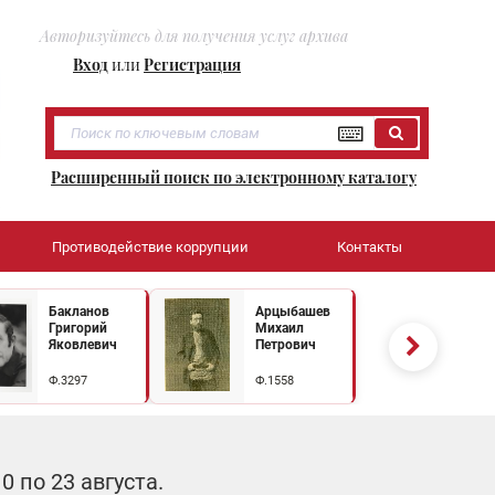
Авторизуйтесь для получения услуг архива
Вход
или
Регистрация
Расширенный поиск по электронному каталогу
Противодействие коррупции
Контакты
Бакланов
Арцыбашев
Григорий
Михаил
Яковлевич
Петрович
Ф.3297
Ф.1558
 по 23 августа.