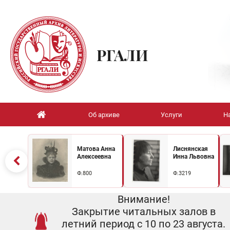
РГАЛИ
Об архиве
Услуги
Н
Матова Анна
Лиснянская
Алексеевна
Инна Львовна
Ф.800
Ф.3219
Внимание!
Закрытие читальных залов в
летний период с 10 по 23 августа.