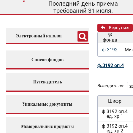
Последний день приема
требований 31 июля.
Вернуться
№
Электронный каталог
фонда
ф.3192
Мин
Список фондов
ф.3192 оп.4
Путеводитель
Выводить по:
Шифр
Уникальные документы
ф.3192 оп.4
ед. хр.1
ф.3192 оп.4
Мемориальные предметы
ед. хр.2