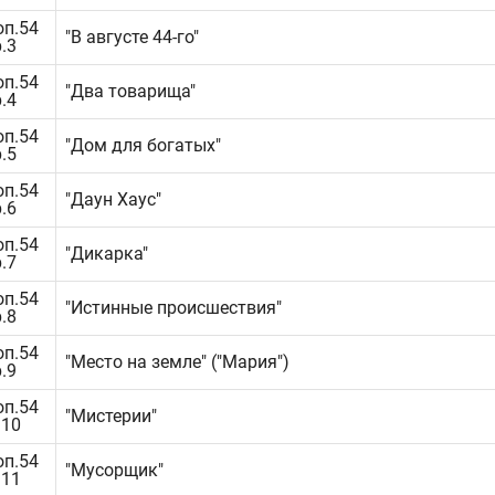
оп.54
"В августе 44-го"
р.3
оп.54
"Два товарища"
р.4
оп.54
"Дом для богатых"
р.5
оп.54
"Даун Хаус"
р.6
оп.54
"Дикарка"
р.7
оп.54
"Истинные происшествия"
р.8
оп.54
"Место на земле" ("Мария")
р.9
оп.54
"Мистерии"
.10
оп.54
"Мусорщик"
.11