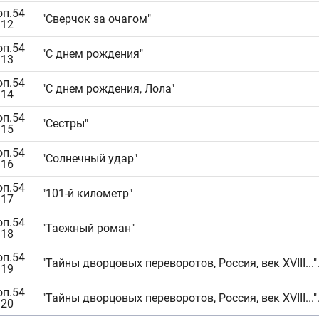
оп.54
"Сверчок за очагом"
.12
оп.54
"С днем рождения"
.13
оп.54
"С днем рождения, Лола"
.14
оп.54
"Сестры"
.15
оп.54
"Солнечный удар"
.16
оп.54
"101-й километр"
.17
оп.54
"Таежный роман"
.18
оп.54
"Тайны дворцовых переворотов, Россия, век XVIII..."
.19
оп.54
"Тайны дворцовых переворотов, Россия, век XVIII..."
.20