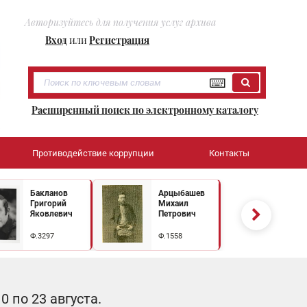
Авторизуйтесь для получения услуг архива
Вход
или
Регистрация
Расширенный поиск по электронному каталогу
Противодействие коррупции
Контакты
Бакланов
Арцыбашев
Григорий
Михаил
Яковлевич
Петрович
Ф.3297
Ф.1558
 по 23 августа.