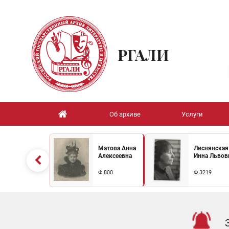
РГАЛИ
Об архиве
Услуги
Матова Анна
Лиснянская
Алексеевна
Инна Львов
Ф.800
Ф.3219