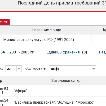
Последний день приема требований 3
ться
Название фонда
К
Министерство культуры РФ (1991-2004)
.54
2001 - 2003 гг.
Единицы хранения
(0)
Раз
о:
Сортировать:
р
Заголовок ед.хр.
оп.54
"Афера"
р.1
оп.54
"Василиса прекрасная", "Золушка", "Морозко"
р.2