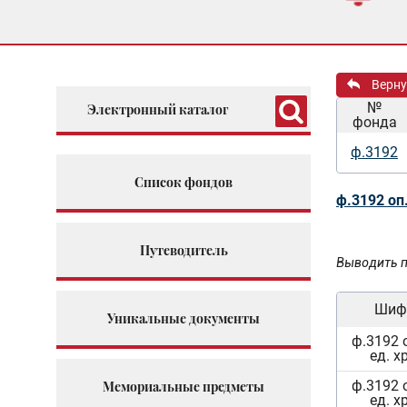
Верну
№
Электронный каталог
фонда
ф.3192
Список фондов
ф.3192 оп
Путеводитель
Выводить п
Шиф
Уникальные документы
ф.3192 
ед. х
ф.3192 
Мемориальные предметы
ед. х