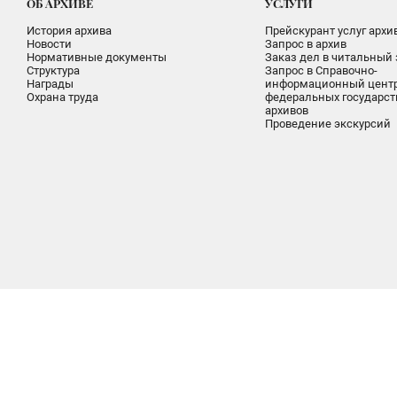
ОБ АРХИВЕ
УСЛУГИ
История архива
Прейскурант услуг архи
Новости
Запрос в архив
Нормативные документы
Заказ дел в читальный 
Структура
Запрос в Справочно-
Награды
информационный цент
Охрана труда
федеральных государс
архивов
Проведение экскурсий