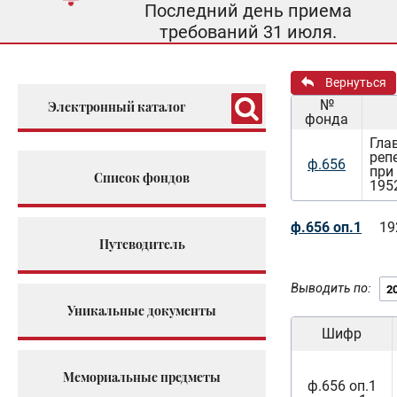
Последний день приема
требований 31 июля.
Вернуться
№
Электронный каталог
фонда
Гла
реп
ф.656
при
Список фондов
195
ф.656 оп.1
19
Путеводитель
Выводить по:
Уникальные документы
Шифр
Мемориальные предметы
ф.656 оп.1