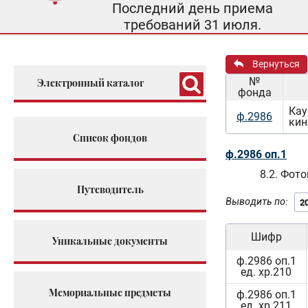
Последний день приема
требований 31 июля.
Вернуться
№
Электронный каталог
фонда
Кау
ф.2986
кин
Список фондов
ф.2986 оп.1
8.2. Фот
Путеводитель
Выводить по:
Шифр
Уникальные документы
ф.2986 оп.1
ед. хр.210
Мемориальные предметы
ф.2986 оп.1
ед. хр.211