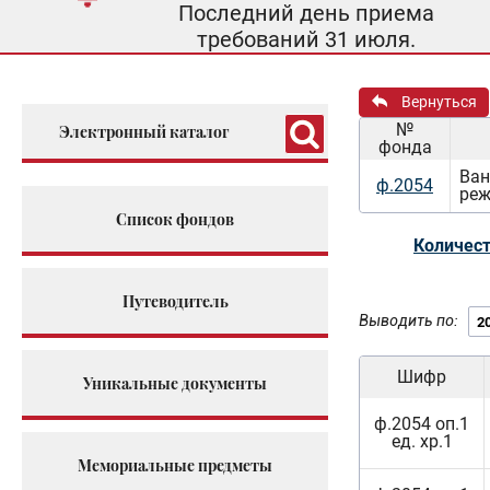
Последний день приема
требований 31 июля.
Вернуться
№
Электронный каталог
фонда
Ван
ф.2054
реж
Список фондов
Количест
Путеводитель
Выводить по:
Шифр
Уникальные документы
ф.2054 оп.1
ед. хр.1
Мемориальные предметы