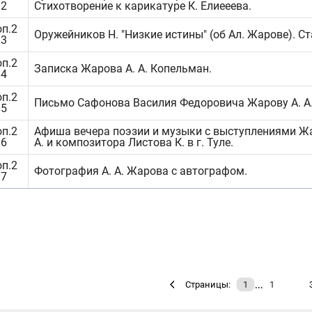
.2
Стихотворение к карикатуре К. Елиееева.
оп.2
Оружейников Н. "Низкие истины" (об Ал. Жарове). Ст
.3
оп.2
Записка Жарова А. А. Копельман.
.4
оп.2
Письмо Сафонова Василия Федоровича Жарову А. А
.5
оп.2
Афиша вечера поэзии и музыки с выступлениями Жа
.6
А. и композитора Листова К. в г. Туле.
оп.2
Фотография А. А. Жарова с автографом.
.7
…
Страницы:
1
1