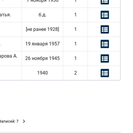
7 ноября 1930
1
атья.
б.д.
1
[не ранее 1928]
1
.
19 января 1957
1
рова А.
26 ноября 1945
1
1940
2
Записей: 7