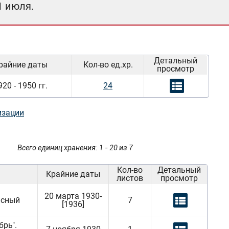
1 июля.
Детальный
райние даты
Кол-во ед.хр.
просмотр
920 - 1950 гг.
24
изации
Всего единиц хранения: 1 - 20 из 7
Кол-во
Детальный
Крайние даты
листов
просмотр
20 марта 1930-
асный
7
[1936]
брь".