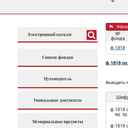
Верну
№
Электронный каталог
фонда
ф.1818
Список фондов
ф.1818 оп
Путеводитель
Выводить п
Шиф
Уникальные документы
ф.1818 
ед. хр
Мемориальные предметы
ф.1818 