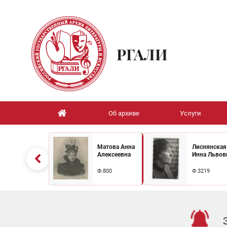
РГАЛИ
Об архиве
Услуги
Матова Анна
Лиснянская
Алексеевна
Инна Львов
Ф.800
Ф.3219