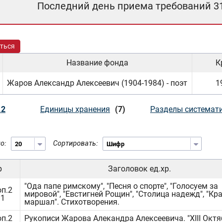
Последний день приема требований 3
ться
Название фонда
К
Жаров Александр Алексеевич (1904-1984) - поэт
1
.2
Единицы хранения
(7)
Разделы системат
о:
Сортировать:
р
Заголовок ед.хр.
"Ода папе римскому", "Песня о спорте", "Голосуем за
оп.2
мировой", "Евстигней Рощин", "Столица надежд", "Кр
.1
маршал". Стихотворения.
оп.2
Рукописи Жарова Алекандра Алексеевича. "ХIII Октя