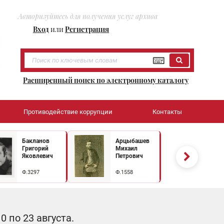
Авторизуйтесь для получения услуг архива
Вход
или
Регистрация
Расширенный поиск по электронному каталогу
Противодействие коррупции
Контакты
Бакланов
Арцыбашев
Григорий
Михаил
Яковлевич
Петрович
Ф.3297
Ф.1558
 по 23 августа.