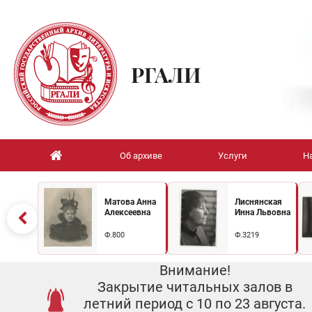
РГАЛИ
Об архиве
Услуги
Н
Матова Анна
Лиснянская
Алексеевна
Инна Львовна
Ф.800
Ф.3219
Внимание!
Закрытие читальных залов в
летний период с 10 по 23 августа.