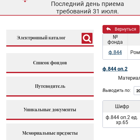
Последний день приема
требований 31 июля.
Вернуться
№
Электронный каталог
фонда
ф.844
Ром
Список фондов
ф.844 оп.2
Материал
Путеводитель
Выводить по:
Шифр
Уникальные документы
ф.844 оп.2 ед.
хр.65
Мемориальные предметы