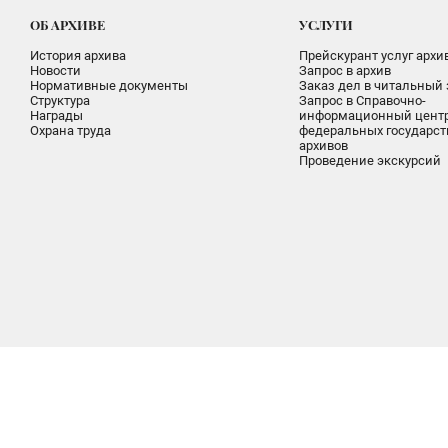
ОБ АРХИВЕ
УСЛУГИ
История архива
Прейскурант услуг архи
Новости
Запрос в архив
Нормативные документы
Заказ дел в читальный 
Структура
Запрос в Справочно-
Награды
информационный цент
Охрана труда
федеральных государс
архивов
Проведение экскурсий