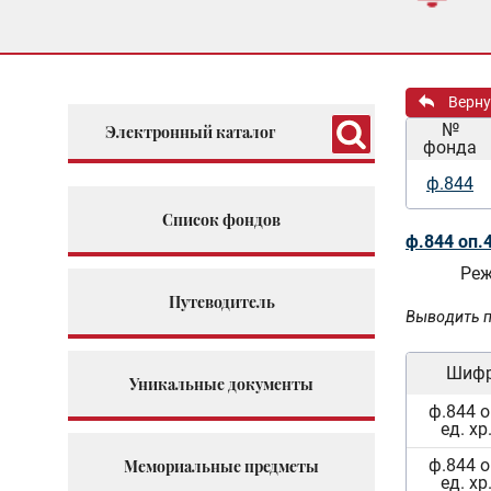
Верну
№
Электронный каталог
фонда
ф.844
Список фондов
ф.844 оп.
Реж
Путеводитель
Выводить п
Шиф
Уникальные документы
ф.844 о
ед. хр
ф.844 о
Мемориальные предметы
ед. хр