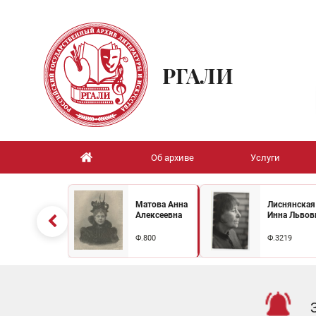
РГАЛИ
Об архиве
Услуги
Матова Анна
Лиснянская
Алексеевна
Инна Львов
Ф.800
Ф.3219