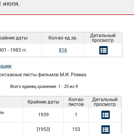
1 июля.
Детальный
райние даты
Кол-во ед.хр.
просмотр
01 - 1983 гг.
816
зации
 монтажные листы фильмов М.И. Ромма
Всего единиц хранения: 1 - 20 из 9
Кол-во
Детальный
Крайние даты
листов
просмотр
нь
1939
1
[1953]
153