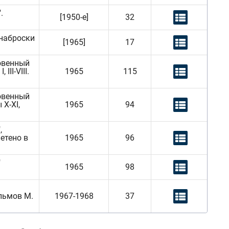
.
[1950-е]
32
 наброски
[1965]
17
новенный
II-VIII.
1965
115
новенный
 X-XI,
1965
94
,
летено в
1965
96
"
1965
98
льмов М.
1967-1968
37