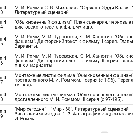
п.4
М. И. Ромм и С. В. Михалков. "Сержант Эдди Кларк..."
.3
Литературный сценарий.
п.4
"Обыкновенный фашизм". План сценария, черновые
.4
дикторского текста к фильму и др.
М. И. Ромм, М. И. Туровская, Ю. М. Ханютин. "Обык
п.4
фашизм". Дикторский текст к фильму. I серия. Главы I, I
.5
Варианты.
М. И. Ромм, М. И. Туровская, Ю. М. Ханютин. "Обык
п.4
фашизм". Дикторский текст к фильму. II серия. Главы
.6
XIII-XV. Варианты.
Монтажные листы фильма "Обыкновенный фашизм"
п.4
поставленного М. И. Роммом. I серия (с 1-96). Переп
.7
тетрадь.
п.4
Монтажные листы фильма "Обыкновенный фашизм
.8
доставленного М. И. Роммом. II серия (с 97-195).
"Мир сегодня" = "Мир - 68". Литературный сценарий.
п.4
Заготовки эпизодов. 1. 2. Фотографии кадров из фи
.9
И. Ромма.