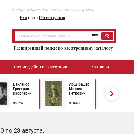
Авторизуйтесь для получения услуг архива
Вход
или
Регистрация
Расширенный поиск по электронному каталогу
Противодействие коррупции
Контакты
Бакланов
Арцыбашев
Григорий
Михаил
Яковлевич
Петрович
Ф.3297
Ф.1558
 по 23 августа.