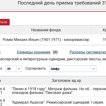
Последний день приема требований 3
ться
Название фонда
К
Ромм Михаил Ильич (1901-1971) - кинорежиссер
19
4
Единицы хранения
(0)
Разделы системати
иссерский и литературные сценарии, дикторские тексты,
о:
Сортировать:
р
Заголовок ед.хр.
п.4
"Ленин в 1918 году". Метраж фильма. На об. - перече
.1
эпизодов фильма "Пиковая дама".
п.4
"Адмирал Ушаков". Режиссерский сценарий. I серия.
.2