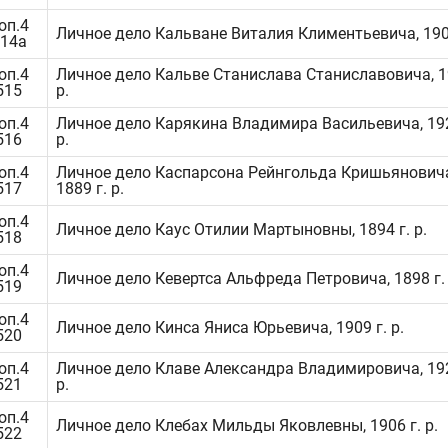
оп.4
Личное дело Кальване Виталия Климентьевича, 1909
514а
оп.4
Личное дело Кальве Станислава Станиславовича, 1
515
р.
оп.4
Личное дело Карякина Владимира Васильевича, 192
516
р.
оп.4
Личное дело Каспарсона Рейнгольда Кришьянович
517
1889 г. р.
оп.4
Личное дело Каус Отилии Мартыновны, 1894 г. р.
518
оп.4
Личное дело Кевертса Альфреда Петровича, 1898 г. 
519
оп.4
Личное дело Кинса Яниса Юрьевича, 1909 г. р.
520
оп.4
Личное дело Клаве Александра Владимировича, 192
521
р.
оп.4
Личное дело Клебах Мильды Яковлевны, 1906 г. р.
522