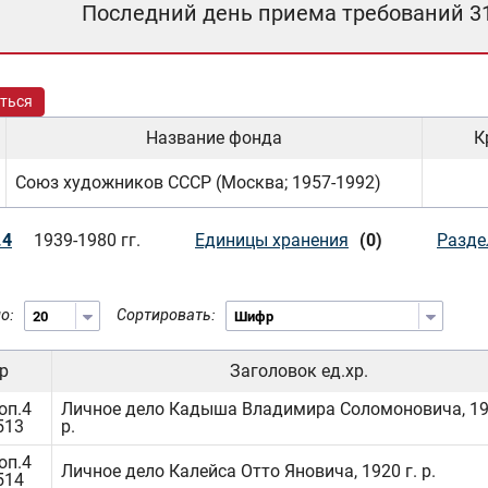
Последний день приема требований 3
ться
Название фонда
К
Союз художников СССР (Москва; 1957-1992)
.4
1939-1980 гг.
Единицы хранения
(0)
Разде
о:
Сортировать:
р
Заголовок ед.хр.
оп.4
Личное дело Кадыша Владимира Соломоновича, 191
513
р.
оп.4
Личное дело Калейса Отто Яновича, 1920 г. р.
514