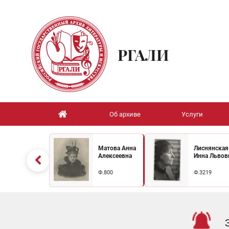
РГАЛИ
Об архиве
Услуги
Матова Анна
Лиснянская
Алексеевна
Инна Львов
Ф.800
Ф.3219