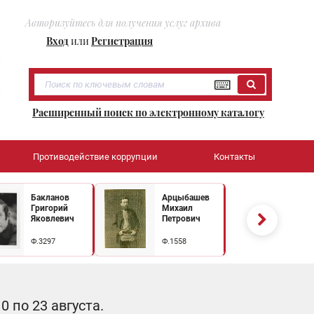
Авторизуйтесь для получения услуг архива
Вход
или
Регистрация
Расширенный поиск по электронному каталогу
Противодействие коррупции
Контакты
Бакланов
Арцыбашев
Григорий
Михаил
Яковлевич
Петрович
Ф.3297
Ф.1558
 по 23 августа.