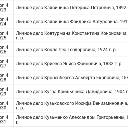
оп.4
Личное дело Клявиньша Петериса Петровича, 1892 г
523
оп.4
Личное дело Клявиньша Фридриха Артуровича, 1912 
524
оп.4
Личное дело Ковтурмана Константина Кононовича,
525
г. р.
оп.4
Личное дело Кокле Лео Теодоровича, 1924 г. р.
526
оп.4
Личное дело Криевса Яниса Фрицовича, 1882 г. р.
527
оп.4
Личное дело Кроненбергса Альберта Екобовича, 1887
528
оп.4
Личное дело Кугра Кришьяниса Давидовича, 1904 г.
529
оп.4
Личное дело Кузьковского Иосифа Вениаминовича,
530
г. р.
оп.4
Личное дело Кузьменко Александры Григорьевны, 1
531
р.