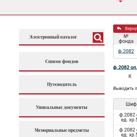
Верну
№
Электронный каталог
фонда
ф.2082
Список фондов
ф.2082 оп
К
Путеводитель
Выводить п
Шиф
Уникальные документы
ф.2082 
ед. хр.
ф.2082 
Мемориальные предметы
ед. хр.