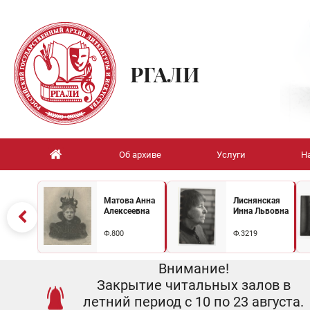
РГАЛИ
Об архиве
Услуги
Н
Матова Анна
Лиснянская
Алексеевна
Инна Львовна
Ф.800
Ф.3219
Внимание!
Закрытие читальных залов в
летний период с 10 по 23 августа.