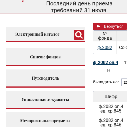
Последний день приема
требований 31 июля.
Вернуться
№
Электронный каталог
фонда
ф.2082
Сою
Список фондов
ф.2082 оп.4
1
Н
Путеводитель
Выводить по:
Шифр
Уникальные документы
ф.2082 оп.4
ед. хр.845
ф.2082 оп.4
Мемориальные предметы
ед. хр.846