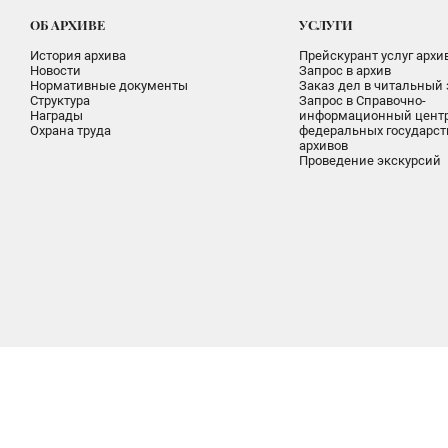
ОБ АРХИВЕ
УСЛУГИ
История архива
Прейскурант услуг архи
Новости
Запрос в архив
Нормативные документы
Заказ дел в читальный 
Структура
Запрос в Справочно-
Награды
информационный цент
Охрана труда
федеральных государс
архивов
Проведение экскурсий