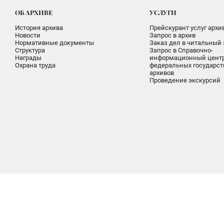
ОБ АРХИВЕ
УСЛУГИ
История архива
Прейскурант услуг архи
Новости
Запрос в архив
Нормативные документы
Заказ дел в читальный 
Структура
Запрос в Справочно-
Награды
информационный цент
Охрана труда
федеральных государс
архивов
Проведение экскурсий