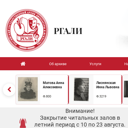
РГАЛИ
Об архиве
Услуги
Н
Матова Анна
Лиснянская
Алексеевна
Инна Львовна
Ф.800
Ф.3219
Внимание!
Закрытие читальных залов в
летний период с 10 по 23 августа.