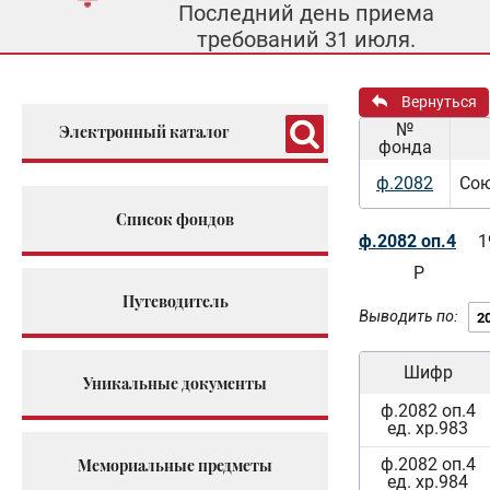
Последний день приема
требований 31 июля.
Вернуться
№
Электронный каталог
фонда
ф.2082
Сою
Список фондов
ф.2082 оп.4
1
Р
Путеводитель
Выводить по:
Шифр
Уникальные документы
ф.2082 оп.4
ед. хр.983
ф.2082 оп.4
Мемориальные предметы
ед. хр.984