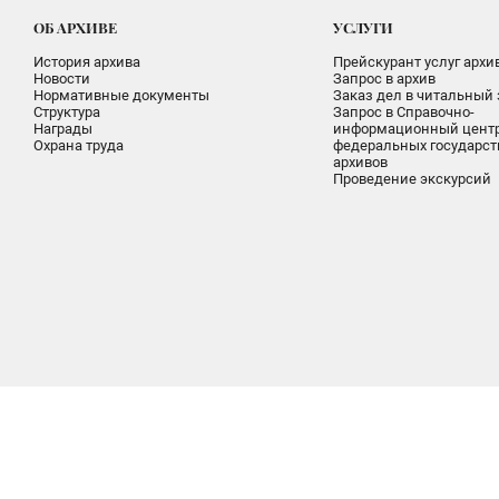
ОБ АРХИВЕ
УСЛУГИ
История архива
Прейскурант услуг архи
Новости
Запрос в архив
Нормативные документы
Заказ дел в читальный 
Структура
Запрос в Справочно-
Награды
информационный цент
Охрана труда
федеральных государс
архивов
Проведение экскурсий