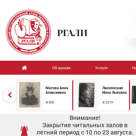
РГАЛИ
Об архиве
Услуги
Н
Матова Анна
Лиснянская
Алексеевна
Инна Львовна
Ф.800
Ф.3219
Внимание!
Закрытие читальных залов в
летний период с 10 по 23 августа.