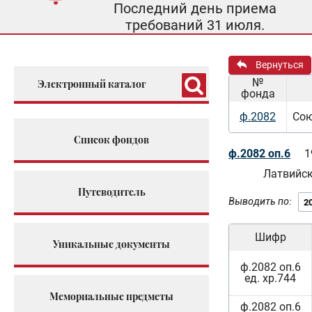
Последний день приема
требований 31 июля.
Вернуться
№
Электронный каталог
фонда
ф.2082
Сою
Список фондов
ф.2082 оп.6
1
Латвийс
Путеводитель
Выводить по:
Шифр
Уникальные документы
ф.2082 оп.6
ед. хр.744
Мемориальные предметы
ф.2082 оп.6