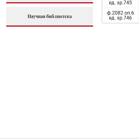
ед. хр.745
ф.2082 оп.6
Научная библиотека
ед. хр.746