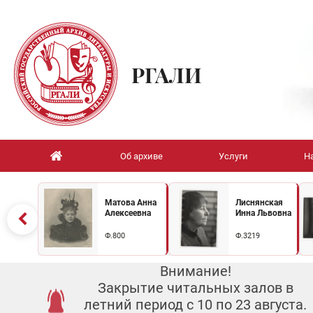
РГАЛИ
Об архиве
Услуги
Н
Матова Анна
Лиснянская
Алексеевна
Инна Львовна
Ф.800
Ф.3219
Внимание!
Закрытие читальных залов в
летний период с 10 по 23 августа.