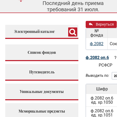
Последний день приема
требований 31 июля.
Вернуться
№
Электронный каталог
фонда
ф.2082
Сою
Список фондов
ф.2082 оп.6
1
РСФСР
Путеводитель
Выводить по:
Шифр
Уникальные документы
ф.2082 оп.6
ед. хр.1050
ф.2082 оп.6
Мемориальные предметы
ед. хр.1051