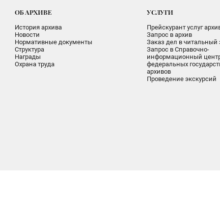
ОБ АРХИВЕ
УСЛУГИ
История архива
Прейскурант услуг архи
Новости
Запрос в архив
Нормативные документы
Заказ дел в читальный 
Структура
Запрос в Справочно-
Награды
информационный цент
Охрана труда
федеральных государс
архивов
Проведение экскурсий