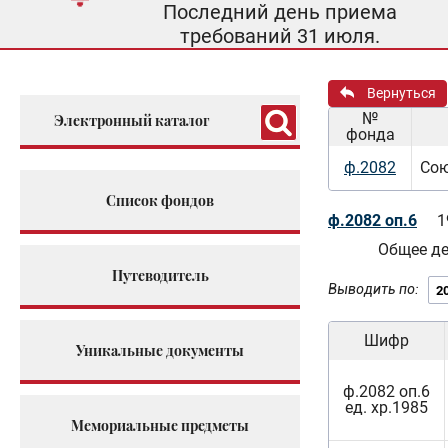
Последний день приема
требований 31 июля.
Вернуться
№
Электронный каталог
фонда
ф.2082
Сою
Список фондов
ф.2082 оп.6
1
Общее д
Путеводитель
Выводить по:
Шифр
Уникальные документы
ф.2082 оп.6
ед. хр.1985
Мемориальные предметы