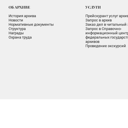
ОБ АРХИВЕ
УСЛУГИ
История архива
Прейскурант услуг архи
Новости
Запрос в архив
Нормативные документы
Заказ дел в читальный 
Структура
Запрос в Справочно-
Награды
информационный цент
Охрана труда
федеральных государс
архивов
Проведение экскурсий