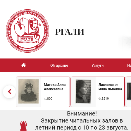
РГАЛИ
Об архиве
Услуги
Н
Матова Анна
Лиснянская
Алексеевна
Инна Львовна
Ф.800
Ф.3219
Внимание!
Закрытие читальных залов в
летний период с 10 по 23 августа.