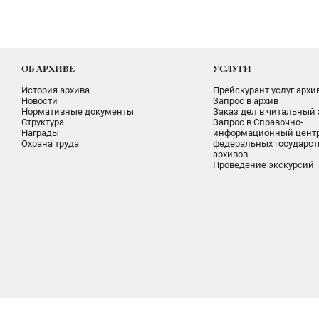
ОБ АРХИВЕ
УСЛУГИ
История архива
Прейскурант услуг архи
Новости
Запрос в архив
Нормативные документы
Заказ дел в читальный 
Структура
Запрос в Справочно-
Награды
информационный цент
Охрана труда
федеральных государс
архивов
Проведение экскурсий