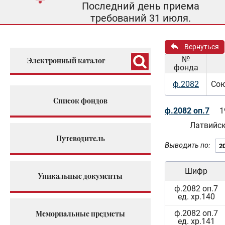
Последний день приема
требований 31 июля.
Вернуться
№
Электронный каталог
фонда
ф.2082
Сою
Список фондов
ф.2082 оп.7
1
Латвийс
Путеводитель
Выводить по:
Шифр
Уникальные документы
ф.2082 оп.7
ед. хр.140
ф.2082 оп.7
Мемориальные предметы
ед. хр.141