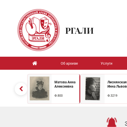
РГАЛИ
Об архиве
Услуги
Матова Анна
Лиснянская
Алексеевна
Инна Львов
Ф.800
Ф.3219