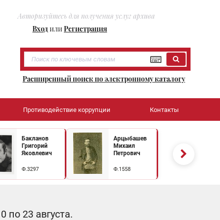
Авторизуйтесь для получения услуг архива
Вход
или
Регистрация
Расширенный поиск по электронному каталогу
Противодействие коррупции
Контакты
Бакланов
Арцыбашев
Григорий
Михаил
Яковлевич
Петрович
Ф.3297
Ф.1558
 по 23 августа.