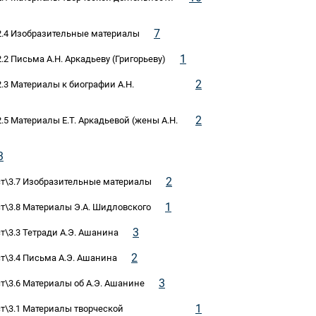
7
т\2.4 Изобразительные материалы
1
2.2 Письма А.Н. Аркадьеву (Григорьеву)
2
2.3 Материалы к биографии А.Н.
2
2.5 Материалы Е.Т. Аркадьевой (жены А.Н.
3
2
ст\3.7 Изобразительные материалы
1
ст\3.8 Материалы Э.А. Шидловского
3
т\3.3 Тетради А.Э. Ашанина
2
ст\3.4 Письма А.Э. Ашанина
3
т\3.6 Материалы об А.Э. Ашанине
1
ст\3.1 Материалы творческой