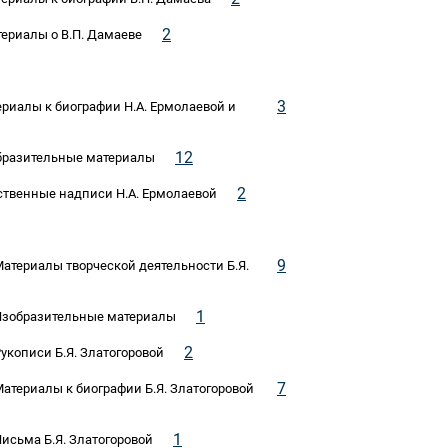
2
териалы о В.П. Дамаеве
3
териалы к биографии Н.А. Ермолаевой и
12
зобразительные материалы
2
рственные надписи Н.А. Ермолаевой
9
 Материалы творческой деятельности Б.Я.
1
5 Изобразительные материалы
2
Рукописи Б.Я. Златогоровой
7
 Материалы к биографии Б.Я. Златогоровой
1
Письма Б.Я. Златогоровой