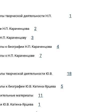
1
алы творческой деятельности Н.П.
2
си Н.П. Караченцова
3
 Н.П. Караченцову
4
алы к биографии Н.П. Караченцова
7
алы о Н.П. Караченцове
18
иалы творческой деятельности Ю.В.
5
иалы к биографии Ю.В. Катина-Ярцева
11
разительные материалы
1
си Ю.В. Катина-Ярцева