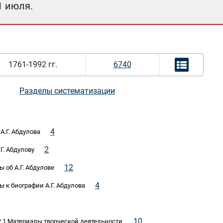
1 июля.
1761-1992 гг.
6740
Разделы систематизации
4
А.Г. Абдулова
2
Г. Абдулову
12
ы об А.Г. Абдулове
4
ы к биографии А.Г. Абдулова
10
\2.1 Материалы творческой деятельности