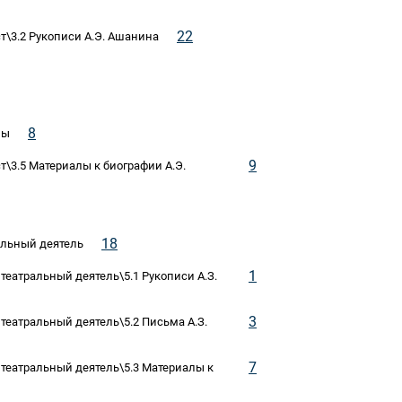
22
т\3.2 Рукописи А.Э. Ашанина
8
зы
9
т\3.5 Материалы к биографии А.Э.
18
ральный деятель
1
 театральный деятель\5.1 Рукописи А.З.
3
 театральный деятель\5.2 Письма А.З.
7
, театральный деятель\5.3 Материалы к