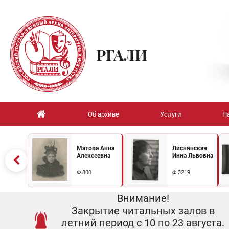
РГАЛИ
Об архиве
Услуги
Н
Матова Анна
Лиснянская
Алексеевна
Инна Львовна
Ф.800
Ф.3219
Внимание!
Закрытие читальных залов в
летний период с 10 по 23 августа.