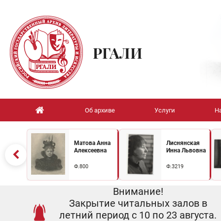
РГАЛИ
Об архиве
Услуги
Н
Матова Анна
Лиснянская
Алексеевна
Инна Львовна
Ф.800
Ф.3219
Внимание!
Закрытие читальных залов в
летний период с 10 по 23 августа.