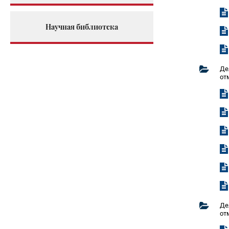
Научная библиотека
Де
от
Де
от