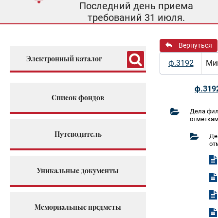
Последний день приема
требований 31 июля.
Вернуться
Электронный каталог
ф.3192
Мин
ф.319
Список фондов
Дела фил
отметкам
Путеводитель
Де
от
Уникальные документы
Мемориальные предметы