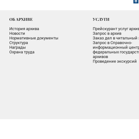
ОБ АРХИВЕ
УСЛУГИ
История архива
Прейскурант услуг архи
Новости
Запрос в архив
Нормативные документы
Заказ дел в читальный 
Структура
Запрос в Справочно-
Награды
информационный цент
Охрана труда
федеральных государс
архивов
Проведение экскурсий