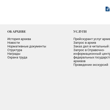
ОБ АРХИВЕ
УСЛУГИ
История архива
Прейскурант услуг архи
Новости
Запрос в архив
Нормативные документы
Заказ дел в читальный 
Структура
Запрос в Справочно-
Награды
информационный цент
Охрана труда
федеральных государс
архивов
Проведение экскурсий