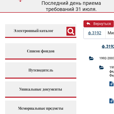
Последний день приема
требований 31 июля.
Вернуться
Электронный каталог
ф.3192
Мин
ф.319
Список фондов
1992-200
19
Путеводитель
фе
Фе
Уникальные документы
Мемориальные предметы