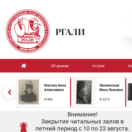
РГАЛИ
Об архиве
Услуги
Н
Матова Анна
Лиснянская
Алексеевна
Инна Львовна
Ф.800
Ф.3219
Внимание!
Закрытие читальных залов в
летний период с 10 по 23 августа.