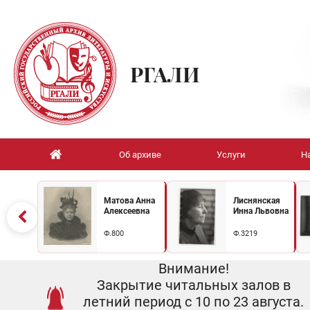
РГАЛИ
Об архиве
Услуги
Н
Матова Анна
Лиснянская
Алексеевна
Инна Львовна
Ф.800
Ф.3219
Внимание!
Закрытие читальных залов в
летний период с 10 по 23 августа.