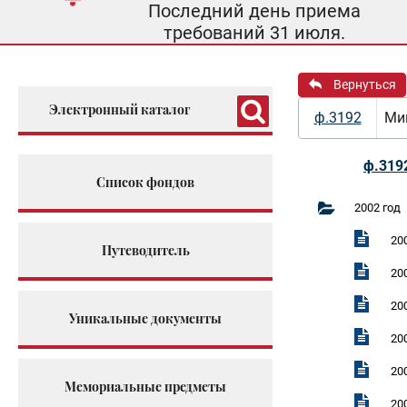
Последний день приема
требований 31 июля.
Вернуться
Электронный каталог
ф.3192
Мин
ф.319
Список фондов
2002 год
20
Путеводитель
20
20
Уникальные документы
20
20
Мемориальные предметы
20