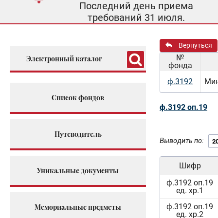
Последний день приема
требований 31 июля.
Вернуться
№
Электронный каталог
фонда
ф.3192
Мин
Список фондов
ф.3192 оп.19
Путеводитель
Выводить по:
Шифр
Уникальные документы
ф.3192 оп.19
ед. хр.1
ф.3192 оп.19
Мемориальные предметы
ед. хр.2