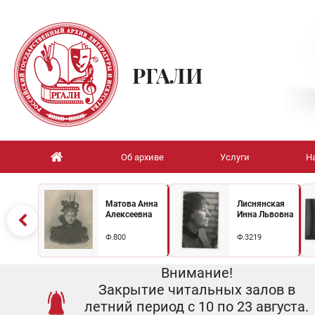
РГАЛИ
Об архиве
Услуги
Н
Матова Анна
Лиснянская
Алексеевна
Инна Львовна
Ф.800
Ф.3219
Внимание!
Закрытие читальных залов в
летний период с 10 по 23 августа.