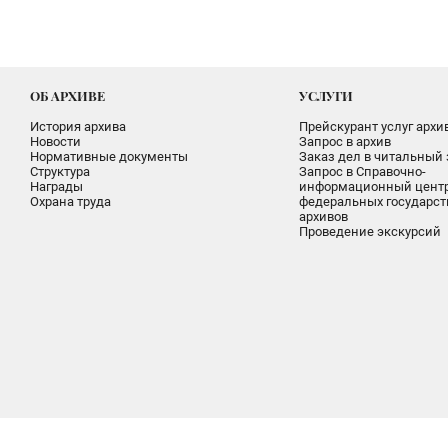
ОБ АРХИВЕ
УСЛУГИ
История архива
Прейскурант услуг архи
Новости
Запрос в архив
Нормативные документы
Заказ дел в читальный 
Структура
Запрос в Справочно-
Награды
информационный цент
Охрана труда
федеральных государс
архивов
Проведение экскурсий