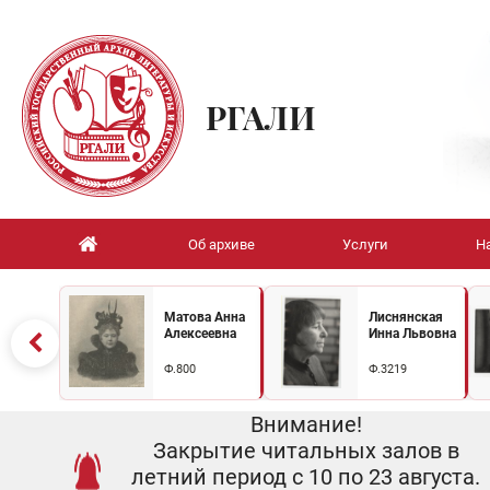
РГАЛИ
Об архиве
Услуги
Н
Матова Анна
Лиснянская
Алексеевна
Инна Львовна
Ф.800
Ф.3219
Внимание!
Закрытие читальных залов в
летний период с 10 по 23 августа.