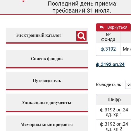
Последний день приема
требований 31 июля.
Вернуться
№
Электронный каталог
фонда
ф.3192
Мин
Список фондов
ф.3192 оп.24
Путеводитель
Выводить по:
Шифр
Уникальные документы
ф.3192 оп.24
ед. хр.1
ф.3192 оп.24
Мемориальные предметы
ед. хр.2