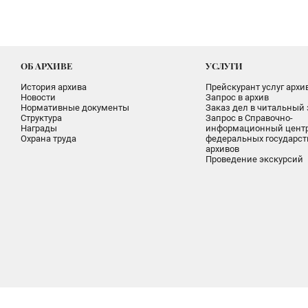
ОБ АРХИВЕ
УСЛУГИ
История архива
Прейскурант услуг архи
Новости
Запрос в архив
Нормативные документы
Заказ дел в читальный 
Структура
Запрос в Справочно-
Награды
информационный цент
Охрана труда
федеральных государс
архивов
Проведение экскурсий