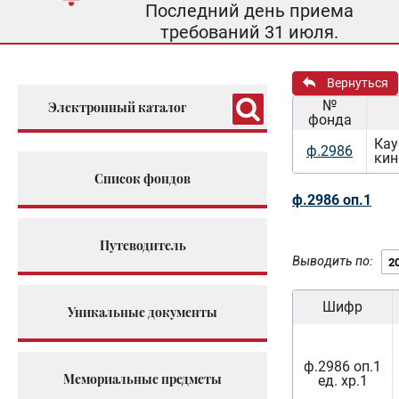
Последний день приема
требований 31 июля.
Вернуться
№
Электронный каталог
фонда
Кау
ф.2986
кин
Список фондов
ф.2986 оп.1
Путеводитель
Выводить по:
Шифр
Уникальные документы
ф.2986 оп.1
Мемориальные предметы
ед. хр.1