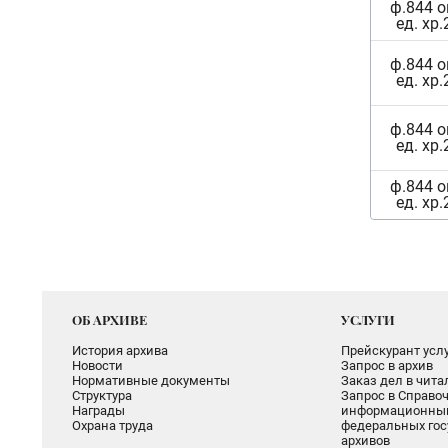
ф.844 о
ед. хр.
ф.844 о
ед. хр.
ф.844 о
ед. хр.
ф.844 о
ед. хр.
ОБ АРХИВЕ
УСЛУГИ
История архива
Прейскурант услу
Новости
Запрос в архив
Нормативные документы
Заказ дел в чит
Структура
Запрос в Справоч
Награды
информационный
Охрана труда
федеральных гос
архивов