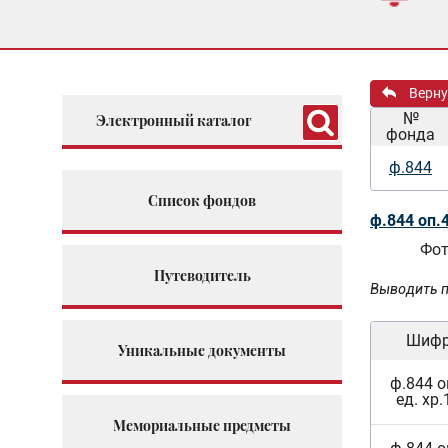
Верну
№
Электронный каталог
фонда
ф.844
Список фондов
ф.844 оп.
Фот
Путеводитель
Выводить п
Шиф
Уникальные документы
ф.844 о
ед. хр.
Мемориальные предметы