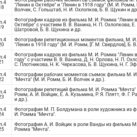
п.4
"Ленин в Октябре" и "Ленин в 1918 году" (М. И. Ромм, 
18
Волчек, С. Гольштаб, Н. И. Охлопков, Б. В. Щукин и др.
Фотографии кадров из фильма М. И. Ромма "Ленин 
п.4
Октябре" с участием В. В. Ванина, Н. П. Охлопкова, Е.
19
Шатровой, Б. В. Щукина и др.
п.4
Фотографии репетиционных моментов фильма, М. И
20
"Ленин в 1918 году" (М. И. Ромм, [Г. М. Свердлов], Б. 
Фотографии кадров из фильма М. И. Ромма "Ленин в
п.4
году" с участием В. В. Ванина, Д. Н. Орлова, Н. П. Охл
21
С. Плотникова, Н. К. Черкасова, Б. В. Щукина, Н. Г. Эф
п.4
Фотографии рабочих моментов съемок фильма М. И
22
"Мечта" (М. И. Ромм, Б. И. Волчек и др.).
Фотографии репетиций фильма М. И. Ромма "Мечта" 
п.4
Ромм, А. И. Войцик, Е. А. Кузьмина, Р. Я. Плятт, Ф. Г. 
23
и др.).
п.4
Фотография М. П. Болдумана в роли художника из ф
24
И. Ромма "Мечта".
п.4
Фотография А. И. Войцик в роли Ванды из фильма М.
25
Ромма "Мечта".