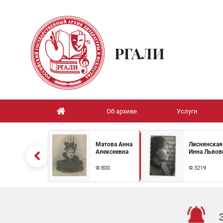
РГАЛИ
Об архиве
Услуги
Матова Анна
Лиснянская
Алексеевна
Инна Львов
Ф.800
Ф.3219