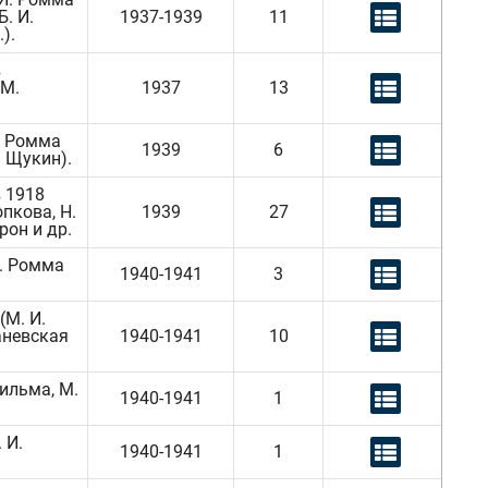
Б. И.
1937-1939
11
).
в
 М.
1937
13
. Ромма
1939
6
В. Щукин).
 1918
опкова, Н.
1939
27
рон и др.
. Ромма
1940-1941
3
(М. И.
Раневская
1940-1941
10
ильма, М.
1940-1941
1
 И.
1940-1941
1