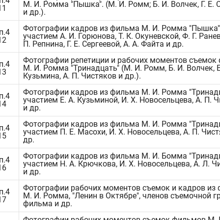
п.4
М. И. Ромма "Пышка". (М. И. Ромм; Б. И. Волчек, Г. Е.
11
и др.).
Фотографии кадров из фильма М. И. Ромма "Пышка"
п.4
участием А. И. Горюнова, Т. К. Окуневской, Ф. Г. Ранев
12
П. Репнина, Г. Е. Сергеевой, А. А. Файта и др.
Фотографии репетиции и рабочих моментов съемок
п.4
М. И. Ромма "Тринадцать" (М. И. Ромм, Б. И. Волчек, Е
13
Кузьмина, А. П. Чистяков и др.).
Фотографии кадров из фильма М. И. Ромма "Тринадц
п.4
участием Е. А. Кузьминой, И. Х. Новосельцева, А. П. 
14
и др.
Фотографии кадров из фильма М. И. Ромма "Тринадц
п.4
участием П. Е. Масохи, И. Х. Новосельцева, А. П. Чис
15
др.
Фотографии кадров из фильма М. И. Бомма "Тринадц
п.4
участием Н. А. Крючкова, И. Х. Новосельцева, А. Л. 
16
и др.
Фотографии рабочих моментов съемок и кадров из
п.4
М. И. Ромма, "Ленин в Октябре", членов съемочной г
17
фильма и др.
Фотографии рабочих моментов съемок фильмов М. 