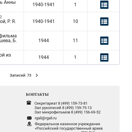
ль Анны
1940-1941
1
с
й, Р. Я.
1940-1941
10
 фильма
шева, Б.
1944
11
ой из
1944
1
Записей: 73
КОНТАКТЫ
Секретариат 8 (499) 159-73-81
Зал рукописей 8 (499) 159-75-13
Зал микрофильмов 8 (499) 156-69-52
rgali@rgali.ru
Федеральное казенное учреждение
«Российский государственный архив