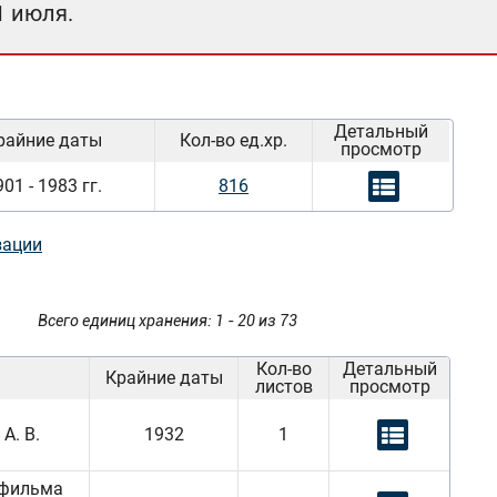
1 июля.
Детальный
райние даты
Кол-во ед.хр.
просмотр
01 - 1983 гг.
816
зации
Всего единиц хранения: 1 - 20 из 73
Кол-во
Детальный
Крайние даты
листов
просмотр
А. В.
1932
1
 фильма