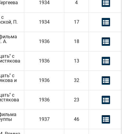
 Сергеева
1934
4
 с
ской, П.
1934
17
 фильма
. А.
1936
18
ать" с
Чистякова
1936
13
ать" с
тякова и
1936
32
ать" с
Чистякова
1936
23
 фильма
руппы
1937
46
И. Ромма