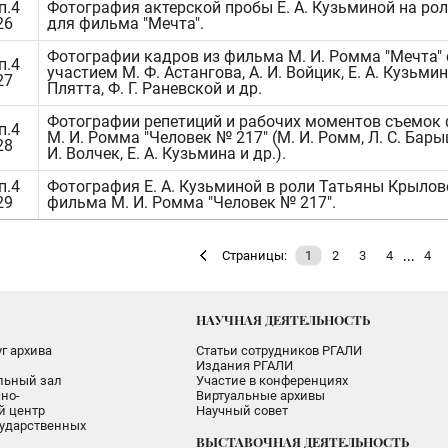
п.4
Фотография актерской пробы Е. А. Кузьминой на ро
26
для фильма "Мечта".
Фотографии кадров из фильма М. И. Ромма "Мечта" 
п.4
участием М. Ф. Астангова, А. И. Войцик, Е. А. Кузьмино
27
Плятта, Ф. Г. Раневской и др.
Фотографии репетиций и рабочих моментов съемок
п.4
М. И. Ромма "Человек № 217" (М. И. Ромм, Л. С. Бары
28
И. Волчек, Е. А. Кузьмина и др.).
п.4
Фотография Е. А. Кузьминой в роли Татьяны Крылов
29
фильма М. И. Ромма "Человек № 217".
…
Страницы:
1
2
3
4
4
НАУЧНАЯ ДЕЯТЕЛЬНОСТЬ
г архива
Статьи сотрудников РГАЛИ
Издания РГАЛИ
альный зал
Участие в конференциях
но-
Виртуальные архивы
 центр
Научный совет
ударственных
ВЫСТАВОЧНАЯ ДЕЯТЕЛЬНОСТЬ