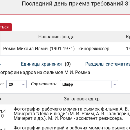
Последний день приема требований 3
ться
Название фонда
К
Ромм Михаил Ильич (1901-1971) - кинорежиссер
19
4
Единицы хранения
(0)
Разделы системати
ографии кадров из фильмов М.И. Ромма
о:
Сортировать:
р
Заголовок ед.хр.
Фотография рабочего момента съемок фильма А. В.
п.4
Мачерета "Дела и люди" (М. И. Ромм, А. В. Гальперин, 
10
Мачерет и др.). М. И. Ромм - ассистент режиссера.
Фотографии репетиций и рабочих моментов съемок