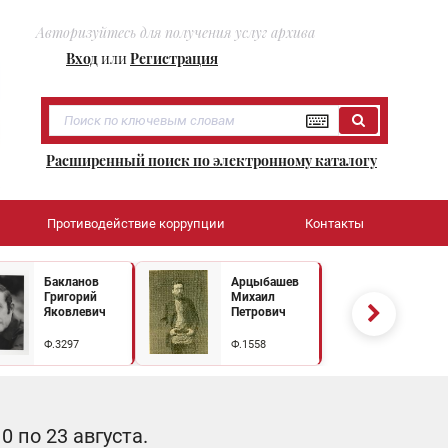
Авторизуйтесь для получения услуг архива
Вход
или
Регистрация
Расширенный поиск по электронному каталогу
Противодействие коррупции
Контакты
Бакланов
Арцыбашев
Григорий
Михаил
Яковлевич
Петрович
Ф.3297
Ф.1558
 по 23 августа.