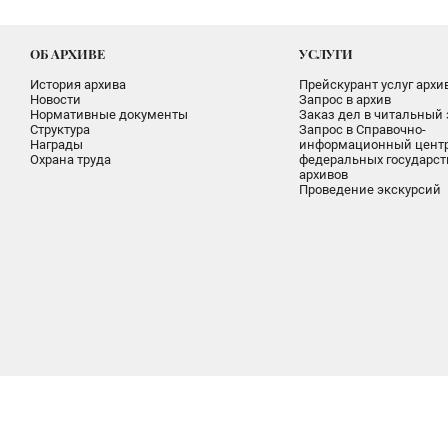
ОБ АРХИВЕ
УСЛУГИ
История архива
Прейскурант услуг архи
Новости
Запрос в архив
Нормативные документы
Заказ дел в читальный 
Структура
Запрос в Справочно-
Награды
информационный цент
Охрана труда
федеральных государс
архивов
Проведение экскурсий