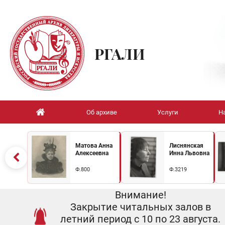
РГАЛИ
Об архиве
Услуги
Н
Матова Анна
Лиснянская
Алексеевна
Инна Львовна
Ф.800
Ф.3219
Внимание!
Закрытие читальных залов в
летний период с 10 по 23 августа.