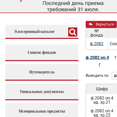
Последний день приема
требований 31 июля.
Вернуться
№
Электронный каталог
фонда
ф.2082
Сою
Список фондов
ф.2082 оп.4
1
Г
Путеводитель
Выводить по:
Шифр
Уникальные документы
ф.2082 оп.4
ед. хр.21
ф.2082 оп.4
Мемориальные предметы
ед. хр.22