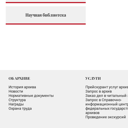
Научная библиотека
ОБ АРХИВЕ
УСЛУГИ
История архива
Прейскурант услуг архи
Новости
Запрос в архив
Нормативные документы
Заказ дел в читальный 
Структура
Запрос в Справочно-
Награды
информационный цент
Охрана труда
федеральных государс
архивов
Проведение экскурсий