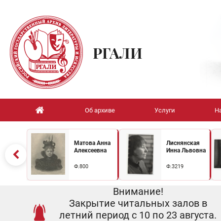
РГАЛИ
Об архиве
Услуги
Н
Матова Анна
Лиснянская
Алексеевна
Инна Львовна
Ф.800
Ф.3219
Внимание!
Закрытие читальных залов в
летний период с 10 по 23 августа.