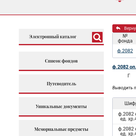
Верну
№
Электронный каталог
фонда
ф.2082
Список фондов
ф.2082 оп
Г
Путеводитель
Выводить п
Шиф
Уникальные документы
ф.2082 
ед. хр.
ф.2082 
Мемориальные предметы
ед. хр.