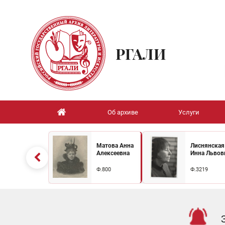
РГАЛИ
Об архиве
Услуги
Матова Анна
Лиснянская
Алексеевна
Инна Львов
Ф.800
Ф.3219