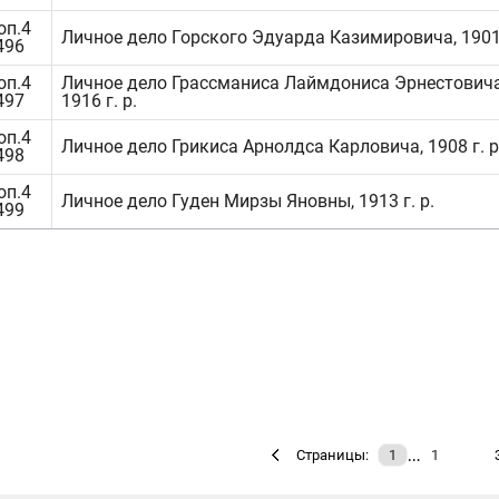
оп.4
Личное дело Горского Эдуарда Казимировича, 1901 
496
оп.4
Личное дело Грассманиса Лаймдониса Эрнестовича
497
1916 г. р.
оп.4
Личное дело Грикиса Арнолдса Карловича, 1908 г. р
498
оп.4
Личное дело Гуден Мирзы Яновны, 1913 г. р.
499
…
Страницы:
1
1