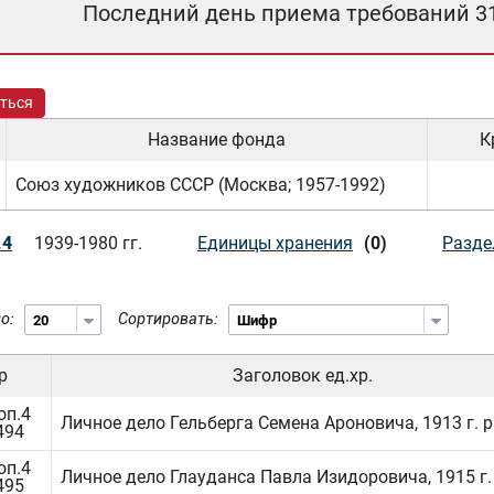
Последний день приема требований 3
ться
Название фонда
К
Союз художников СССР (Москва; 1957-1992)
.4
1939-1980 гг.
Единицы хранения
(0)
Разде
о:
Сортировать:
р
Заголовок ед.хр.
оп.4
Личное дело Гельберга Семена Ароновича, 1913 г. р
494
оп.4
Личное дело Глауданса Павла Изидоровича, 1915 г. 
495