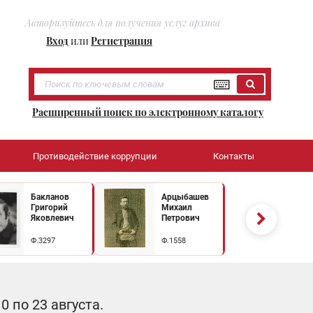
Авторизуйтесь для получения услуг архива
Вход
или
Регистрация
Расширенный поиск по электронному каталогу
Противодействие коррупции
Контакты
Бакланов
Арцыбашев
Григорий
Михаил
Яковлевич
Петрович
Ф.3297
Ф.1558
 по 23 августа.